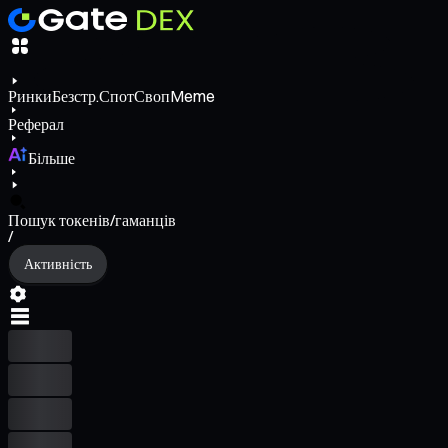
Ринки
Безстр.
Спот
Своп
Meme
Реферал
Більше
Пошук токенів/гаманців
/
Активність