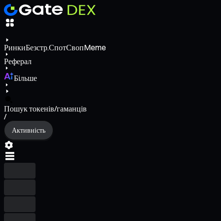
Ринки
Безстр.
Спот
Своп
Meme
Реферал
Більше
Пошук токенів/гаманців
/
Активність