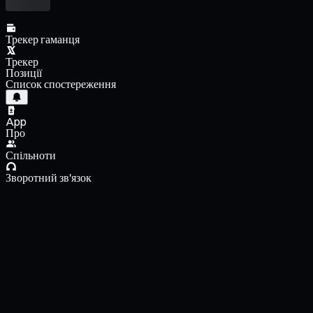
Трекер гаманця
Трекер
Позиції
Список спостереження
App
Про
Спільноти
Зворотний зв'язок