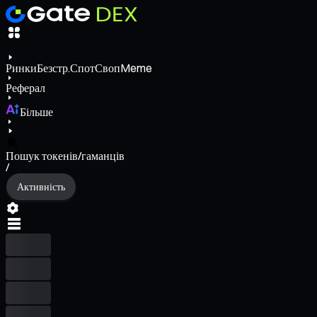
Ринки
Безстр.
Спот
Своп
Meme
Реферал
Більше
Пошук токенів/гаманців
/
Активність