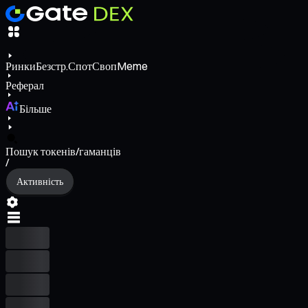
Ринки
Безстр.
Спот
Своп
Meme
Реферал
Більше
Пошук токенів/гаманців
/
Активність