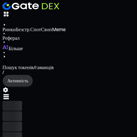
Ринки
Безстр.
Спот
Своп
Meme
Реферал
Більше
Пошук токенів/гаманців
/
Активність