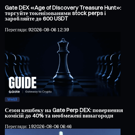
Gate DEX «Age of Discovery Treasure Hunt»:
торгуйте токенізованими stock perps і
заробляйте до 600 USDT
Перегляди
:
9
2026-08-06 12:39
Web3
Сезон кешбеку на Gate Perp DEX: повернення
комісій до 40% та необмежені винагороди
Перегляди
:
19
2026-08-06 06:46