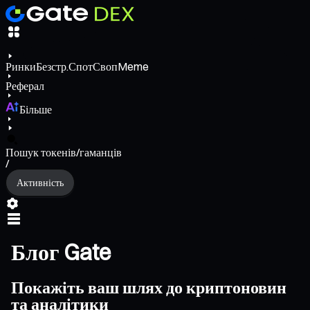
Ринки
Безстр.
Спот
Своп
Meme
Реферал
Більше
Пошук токенів/гаманців
/
Активність
Блог Gate
Покажіть ваш шлях до криптоновин
та аналітики