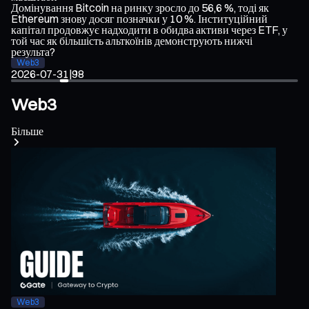
Домінування Bitcoin на ринку зросло до 56,6 %, тоді як
Ethereum знову досяг позначки у 10 %. Інституційний
2
капітал продовжує надходити в обидва активи через ETF, у
той час як більшість альткоїнів демонструють нижчі
результа?
Web3
2026-07-31
|
98
Web3
Більше
Web3