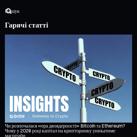
Гарячі статті
Чи розпочалася «ера двоядерності» Bitcoin та Ethereum?
Го
Чому у 2026 році капітал на крипторинку уникатиме
лі
масштабн
Он