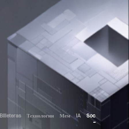
Billeteras
Технологии
Мем
IA
SocialFi
Stablec