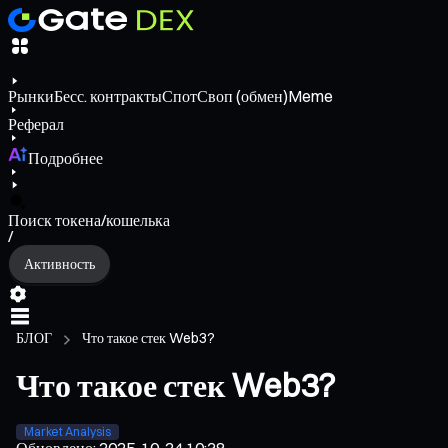
Рынки
Бесс. контракты
Спот
Своп (обмен)
Meme
Реферал
Подробнее
Поиск токена/кошелька
/
Активность
БЛОГ
Что такое стек Web3?
Что такое стек Web3?
Market Analysis
Обновлено
:
2025-10-24 10:38