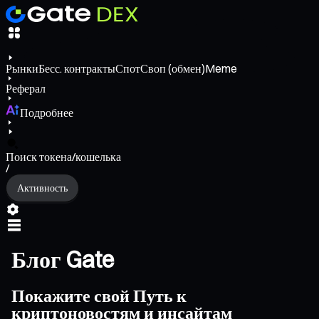
Рынки
Бесс. контракты
Спот
Своп (обмен)
Meme
Реферал
Подробнее
Поиск токена/кошелька
/
Активность
Блог Gate
Покажите свой Путь к
криптоновостям и инсайтам