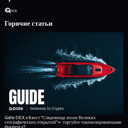
Горячие статьи
Gate DEX «Квест "Сокровища эпохи Великих
Ко
географических открытий"»: торгуйте токенизированными
ин
фьючерса?
Ко