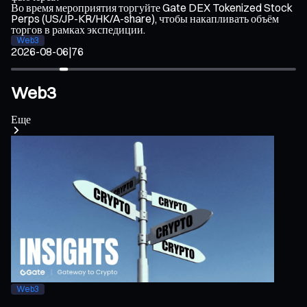
Во время мероприятия торгуйте Gate DEX Tokenized Stock
мо
Perps (US/JP-KR/HK/A-share), чтобы накапливать объём
пр
торгов в рамках экспедиции.
Al
у
Web3
2026-08-06
|
76
2
Web3
Еще
Web3