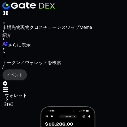
市場
先物
現物
クロスチェーンスワップ
Meme
紹介
さらに表示
トークン／ウォレットを検索
/
イベント
ウォレット
詳細