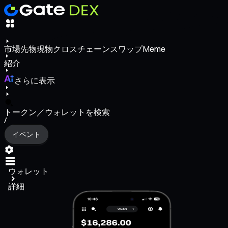
市場
先物
現物
クロスチェーンスワップ
Meme
紹介
さらに表示
トークン／ウォレットを検索
/
イベント
ウォレット
詳細