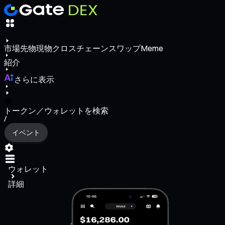
市場
先物
現物
クロスチェーンスワップ
Meme
紹介
さらに表示
トークン／ウォレットを検索
/
イベント
ウォレット
詳細