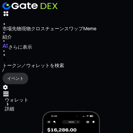
市場
先物
現物
クロスチェーンスワップ
Meme
紹介
さらに表示
トークン／ウォレットを検索
/
イベント
ウォレット
詳細