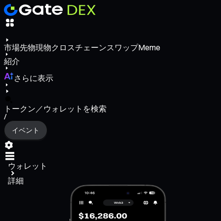
市場
先物
現物
クロスチェーンスワップ
Meme
紹介
さらに表示
トークン／ウォレットを検索
/
イベント
ウォレット
詳細