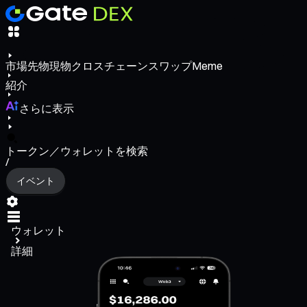
市場
先物
現物
クロスチェーンスワップ
Meme
紹介
さらに表示
トークン／ウォレットを検索
/
イベント
ウォレット
詳細