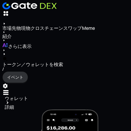
市場
先物
現物
クロスチェーンスワップ
Meme
紹介
さらに表示
トークン／ウォレットを検索
/
イベント
ウォレット
詳細