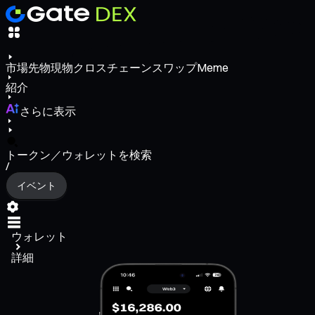
市場
先物
現物
クロスチェーンスワップ
Meme
紹介
さらに表示
トークン／ウォレットを検索
/
イベント
ウォレット
詳細