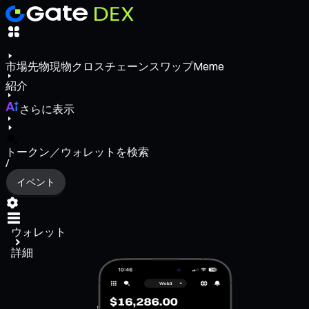
市場
先物
現物
クロスチェーンスワップ
Meme
紹介
さらに表示
トークン／ウォレットを検索
/
イベント
ウォレット
詳細