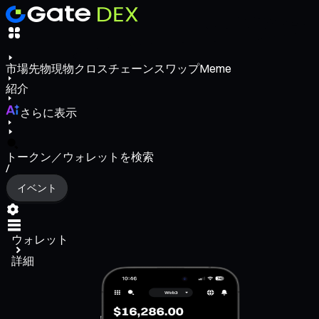
市場
先物
現物
クロスチェーンスワップ
Meme
紹介
さらに表示
トークン／ウォレットを検索
/
イベント
ウォレット
詳細