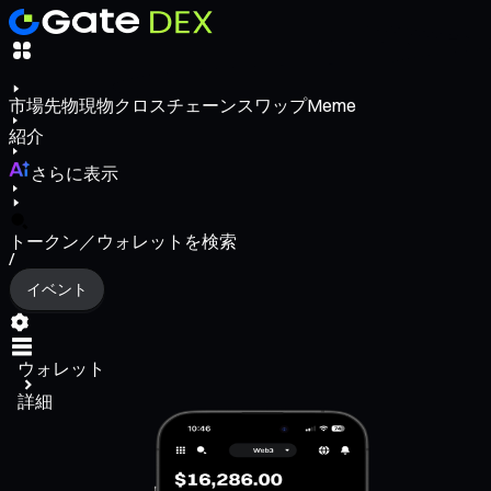
市場
先物
現物
クロスチェーンスワップ
Meme
紹介
さらに表示
トークン／ウォレットを検索
/
イベント
ウォレット
詳細