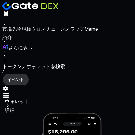
市場
先物
現物
クロスチェーンスワップ
Meme
紹介
さらに表示
トークン／ウォレットを検索
/
イベント
ウォレット
詳細