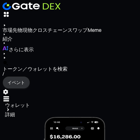
市場
先物
現物
クロスチェーンスワップ
Meme
紹介
さらに表示
トークン／ウォレットを検索
/
イベント
ウォレット
詳細