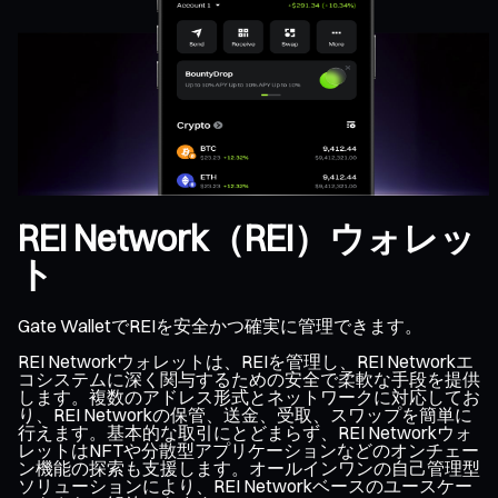
REI Network（REI）ウォレッ
ト
Gate WalletでREIを安全かつ確実に管理できます。
REI Networkウォレットは、REIを管理し、REI Networkエ
コシステムに深く関与するための安全で柔軟な手段を提供
します。複数のアドレス形式とネットワークに対応してお
り、REI Networkの保管、送金、受取、スワップを簡単に
行えます。基本的な取引にとどまらず、REI Networkウォ
レットはNFTや分散型アプリケーションなどのオンチェー
ン機能の探索も支援します。オールインワンの自己管理型
ソリューションにより、REI Networkベースのユースケー