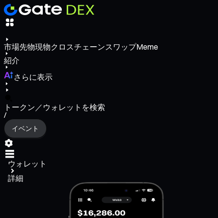
市場
先物
現物
クロスチェーンスワップ
Meme
紹介
さらに表示
トークン／ウォレットを検索
/
イベント
ウォレット
詳細