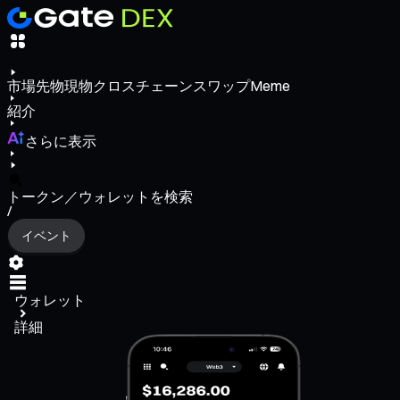
市場
先物
現物
クロスチェーンスワップ
Meme
紹介
さらに表示
トークン／ウォレットを検索
/
イベント
ウォレット
詳細