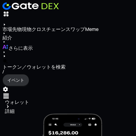
市場
先物
現物
クロスチェーンスワップ
Meme
紹介
さらに表示
トークン／ウォレットを検索
/
イベント
ウォレット
詳細