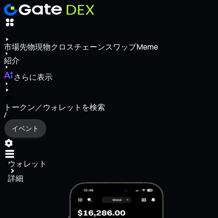
市場
先物
現物
クロスチェーンスワップ
Meme
紹介
さらに表示
トークン／ウォレットを検索
/
イベント
ウォレット
詳細