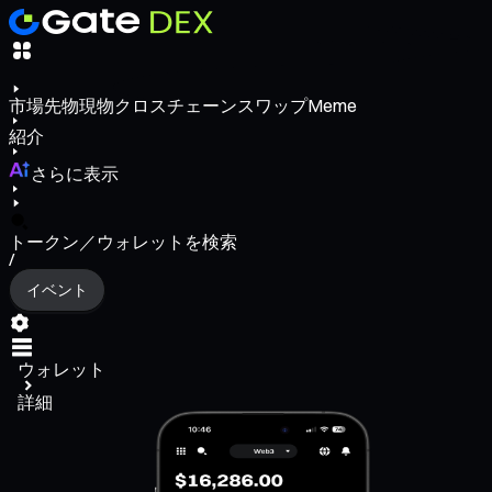
市場
先物
現物
クロスチェーンスワップ
Meme
紹介
さらに表示
トークン／ウォレットを検索
/
イベント
ウォレット
詳細