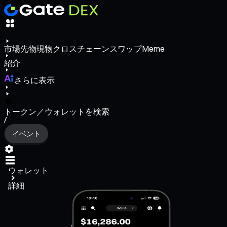
市場
先物
現物
クロスチェーンスワップ
Meme
紹介
さらに表示
トークン／ウォレットを検索
/
イベント
ウォレット
詳細