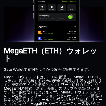
MegaETH（ETH）ウォレッ
ト
Gate WalletでETHを安全かつ確実に管理できます。
MegaETHウォレットは、ETHを管理し、MegaETHエコシ
ステムに深く関与するための安全で柔軟な手段を提供しま
す。複数のアドレス形式とネットワークに対応しており、
MegaETHの保管、送金、受取、スワップを簡単に行えま
す。基本的な取引にとどまらず、MegaETHウォレットは
NFTや分散型アプリケーションなどのオンチェーン機能の
探索も支援します。オールインワンの自己管理型ソリュー
ションにより、MegaETHベースのユースケースをさらに