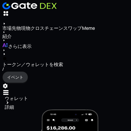
市場
先物
現物
クロスチェーンスワップ
Meme
紹介
さらに表示
トークン／ウォレットを検索
/
イベント
ウォレット
詳細