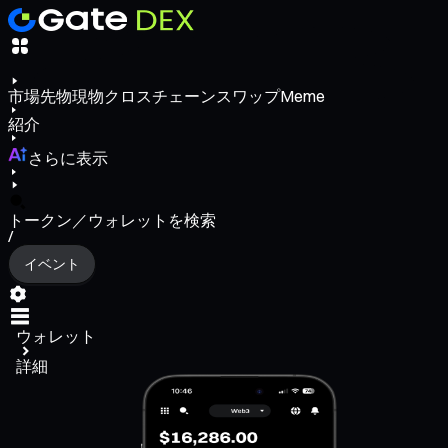
市場
先物
現物
クロスチェーンスワップ
Meme
紹介
さらに表示
トークン／ウォレットを検索
/
イベント
ウォレット
詳細