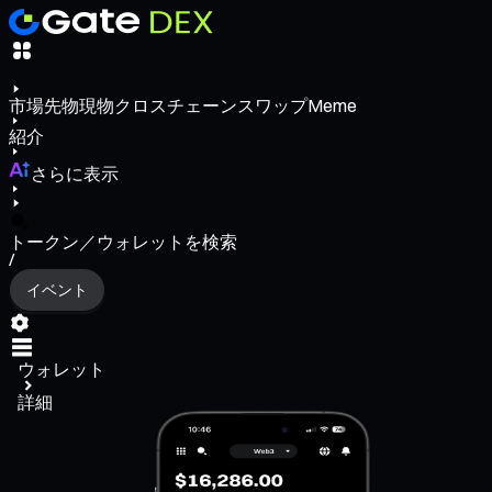
市場
先物
現物
クロスチェーンスワップ
Meme
紹介
さらに表示
トークン／ウォレットを検索
/
イベント
ウォレット
詳細