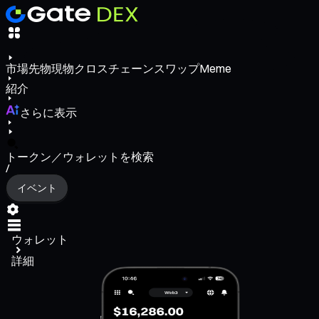
市場
先物
現物
クロスチェーンスワップ
Meme
紹介
さらに表示
トークン／ウォレットを検索
/
イベント
ウォレット
詳細