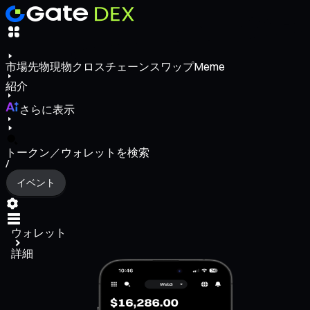
市場
先物
現物
クロスチェーンスワップ
Meme
紹介
さらに表示
トークン／ウォレットを検索
/
イベント
ウォレット
詳細