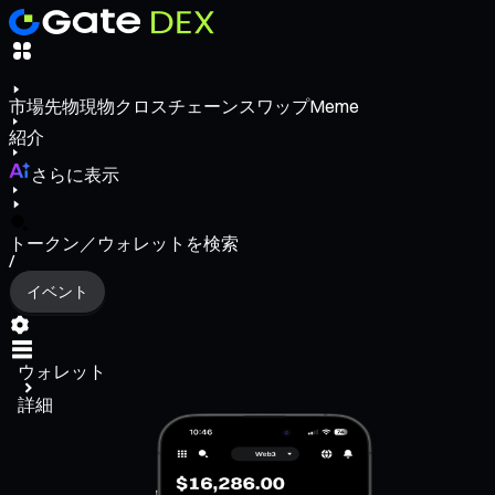
市場
先物
現物
クロスチェーンスワップ
Meme
紹介
さらに表示
トークン／ウォレットを検索
/
イベント
ウォレット
詳細