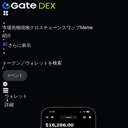
市場
先物
現物
クロスチェーンスワップ
Meme
紹介
さらに表示
トークン／ウォレットを検索
/
イベント
ウォレット
詳細