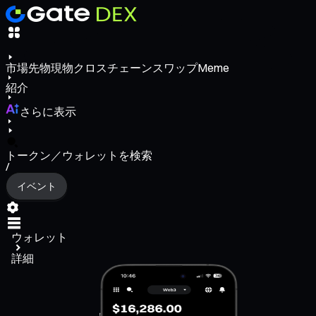
市場
先物
現物
クロスチェーンスワップ
Meme
紹介
さらに表示
トークン／ウォレットを検索
/
イベント
ウォレット
詳細