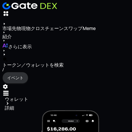
市場
先物
現物
クロスチェーンスワップ
Meme
紹介
さらに表示
トークン／ウォレットを検索
/
イベント
ウォレット
詳細