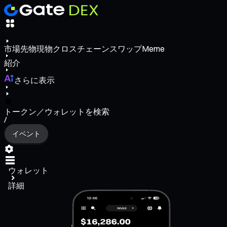
市場
先物
現物
クロスチェーンスワップ
Meme
紹介
さらに表示
トークン／ウォレットを検索
/
イベント
ウォレット
詳細