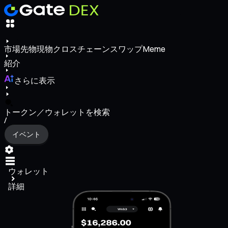
市場
先物
現物
クロスチェーンスワップ
Meme
紹介
さらに表示
トークン／ウォレットを検索
/
イベント
ウォレット
詳細