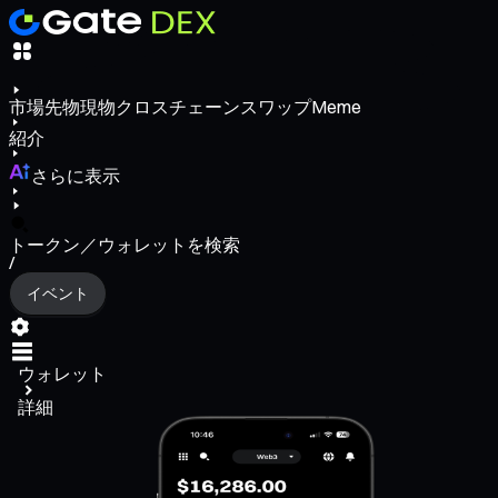
市場
先物
現物
クロスチェーンスワップ
Meme
紹介
さらに表示
トークン／ウォレットを検索
/
イベント
ウォレット
詳細