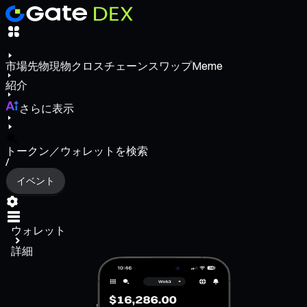
市場
先物
現物
クロスチェーンスワップ
Meme
紹介
さらに表示
トークン／ウォレットを検索
/
イベント
ウォレット
詳細