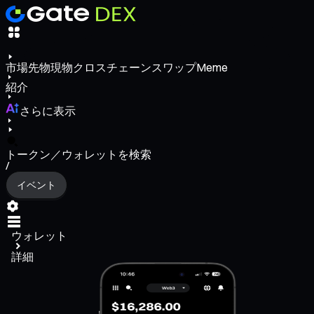
市場
先物
現物
クロスチェーンスワップ
Meme
紹介
さらに表示
トークン／ウォレットを検索
/
イベント
ウォレット
詳細