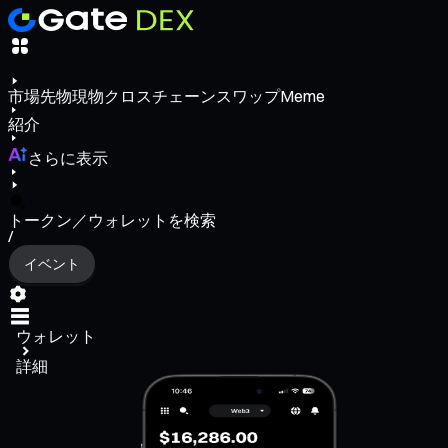
市場
先物
現物
クロスチェーンスワップ
Meme
紹介
さらに表示
トークン／ウォレットを検索
/
イベント
ウォレット
詳細