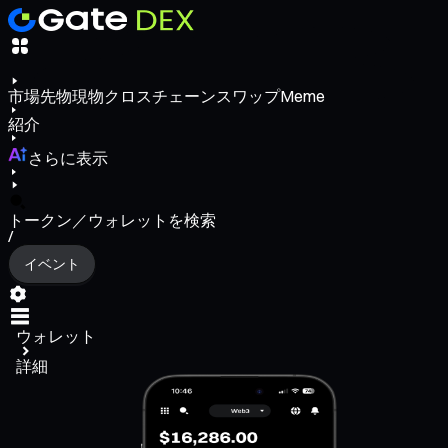
市場
先物
現物
クロスチェーンスワップ
Meme
紹介
さらに表示
トークン／ウォレットを検索
/
イベント
ウォレット
詳細