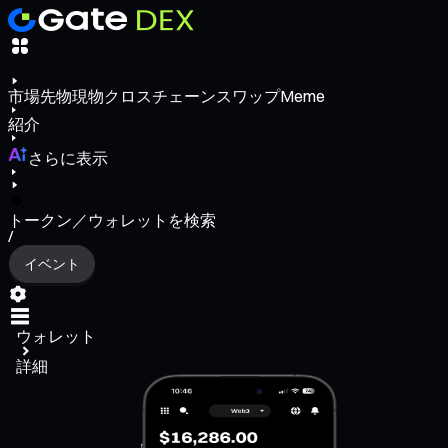
市場
先物
現物
クロスチェーンスワップ
Meme
紹介
さらに表示
トークン／ウォレットを検索
/
イベント
ウォレット
詳細