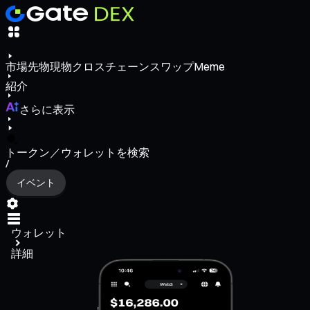
市場
先物
現物
クロスチェーンスワップ
Meme
紹介
さらに表示
トークン／ウォレットを検索
/
イベント
ウォレット
詳細