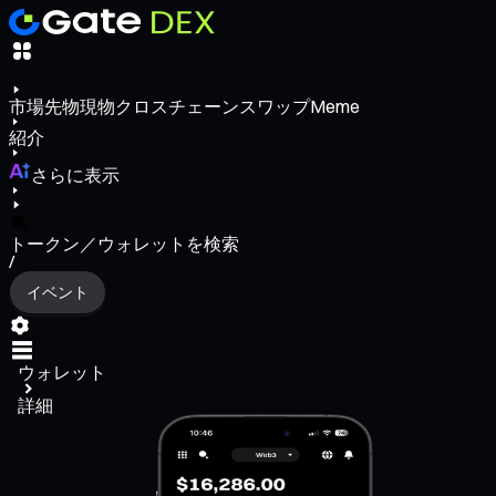
市場
先物
現物
クロスチェーンスワップ
Meme
紹介
さらに表示
トークン／ウォレットを検索
/
イベント
ウォレット
詳細