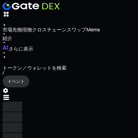
市場
先物
現物
クロスチェーンスワップ
Meme
紹介
さらに表示
トークン／ウォレットを検索
/
イベント