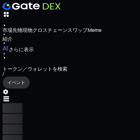
市場
先物
現物
クロスチェーンスワップ
Meme
紹介
さらに表示
トークン／ウォレットを検索
/
イベント